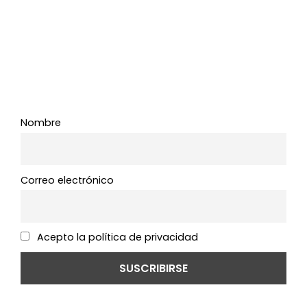
SUBSCRÍBETE AHORA!
Para
Estar Al Día Con Tu Tienda Favorita
De Mascotas Online.
Nombre
Correo electrónico
Acepto la política de privacidad